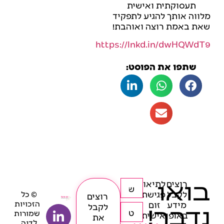
תעסוקתית ואישית
מלווה אותך להגיע לתפקיד
שאת באמת רוצה ואוהבת!
https://lnkd.in/dwHQWdT9
שתפו את הפוסט:
בואו
רוצים
לתיאום
לקבל
פגישת
© כל
רוצים
הזכויות
מידע
זום
נדבר!
לקבל
שמורות
באופן
אישית
את
לדנה