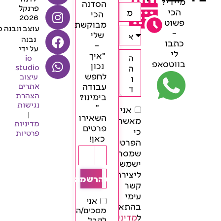
מיידי?
הסדנה
פרנקל
הכי
הכי
2026
פשוט
מבוקשת
עוצב ונבנה 
–
שלי
נבנה
כתבו
–
על ידי
לי
״איך
io
בווטסאפ
נכון
studio
לחפש
עיצוב
עבודה
אתרים
הצהרת
בימינו?
נגישות
״
אני
|
השאירו
מאשר/ת
מדיניות
פרטים
כי
פרטיות
כאן!
הפרטים
שמסרתי
ישמשו
ליצירת
להרשמה
קשר
עימי
אני
בהתאם
מסכים/ה
ל
מדיניות
לקבל