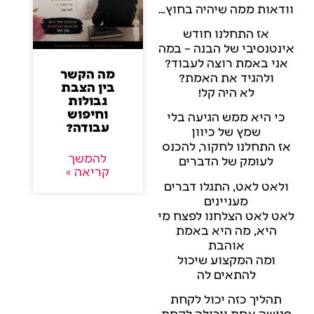
וודאות ממה שיהיה בחוץ…
אז התחלנו חודש
אינטנסיבי של הבנה – במה
אני באמת רוצה לעבוד?
מה הקשר
ולהגיד את האמת?
בין הצבת
לא היה קל!
גבולות
וחיפוש
כי היא ממש הגיעה בלי
עבודה?
שמץ של כיוון
אז התחלנו לחקור, להכנס
להמשך
לעומק של הדברים
קריאה »
ולאט לאט, התגלו דברים
מעניינים
לאט לאט הצלחנו לפצח מי
היא, מה היא באמת
אוהבת
ומה המקצוע שיכול
להתאים לה
תהליך כזה יכול לקחת
פגישה אחת ויכולה לקחת