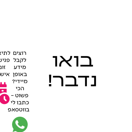
בואו
רוצים
לתיא
לקבל
פגיש
מידע
זום
נדבר!
באופן
אישי
מיידי?
הכי
פשוט –
כתבו לי
בווטסאפ