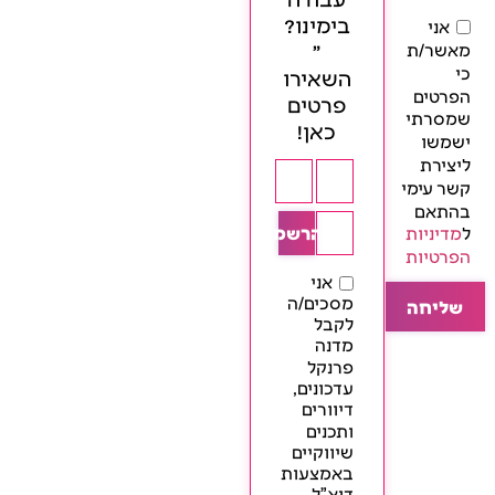
בימינו?
אני
״
מאשר/ת
כי
השאירו
הפרטים
פרטים
שמסרתי
כאן!
ישמשו
ליצירת
קשר עימי
בהתאם
ל
מדיניות
להרשמה
הפרטיות
אני
מסכים/ה
שליחה
לקבל
מדנה
פרנקל
עדכונים,
דיוורים
ותכנים
שיווקיים
באמצעות
דוא"ל,