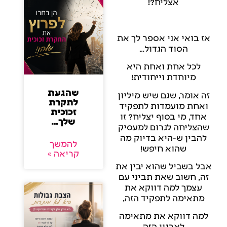
אצליח?!
אז בואי אני אספר לך את
הסוד הגדול…
לכל אחת ואחת היא
מיוחדת וייחודית!
שהגעת
זה אומר, שגם שיש מיליון
לתקרת
ואחת מועמדות לתפקיד
זכוכית
אחד, מי בסוף יצליח? זו
שלך…
שהצליחה לגרום למעסיק
להבין ש-היא בדיוק מה
להמשך
שהוא חיפש!
קריאה »
אבל בשביל שהוא יבין את
זה, חשוב שאת תביני עם
עצמך למה דווקא את
מתאימה לתפקיד הזה,
למה דווקא את מתאימה
לארגון הזה