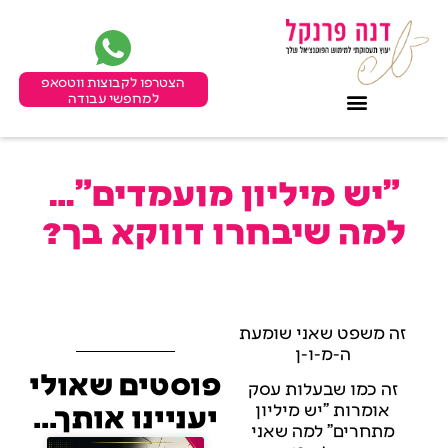
הצטרפו לקבוצות ווטסאפ
למחפשי עבודה
"יש מיליון מועמדים"…
למה שיבחרו דווקא בך?
זה משפט שאני שומעת
ה-מ-ו-ן
פוסטים שאולי
זה כמו שבעלות עסק
אומרות "יש מיליון
יעניינו אותך...
מתחרים" למה שאני