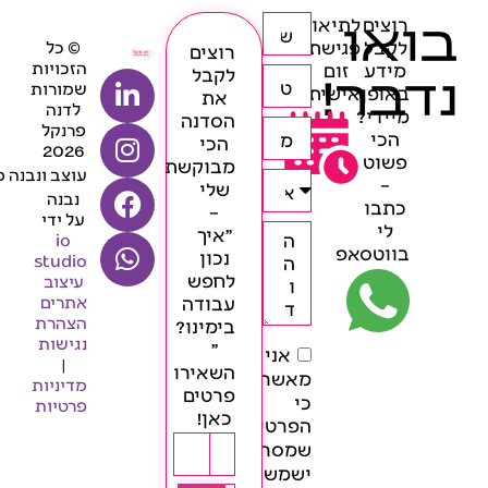
בואו
רוצים
לתיאום
לקבל
פגישת
© כל
רוצים
הזכויות
מידע
זום
נדבר!
לקבל
שמורות
באופן
אישית
את
לדנה
מיידי?
הסדנה
פרנקל
הכי
הכי
2026
פשוט
מבוקשת
עוצב ונבנה 
–
שלי
נבנה
כתבו
–
על ידי
לי
״איך
io
בווטסאפ
נכון
studio
לחפש
עיצוב
עבודה
אתרים
הצהרת
בימינו?
נגישות
״
אני
|
השאירו
מאשר/ת
מדיניות
פרטים
כי
פרטיות
כאן!
הפרטים
שמסרתי
ישמשו