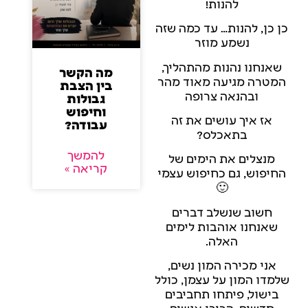
להנות!
כן כן, להנות… עד כמה שזה
נשמע מוזר
שאנחנו נהנות מהתהליך,
מה הקשר
המטרה מגיעה מאוד מהר
בין הצבת
ובהנאה צרופה
גבולות
וחיפוש
אז איך עושים את זה
עבודה?
בתאכלס?
להמשך
מנצלים את הימים של
קריאה »
החיפוש, גם כחיפוש עצמי
🙂
חשוב שנשלב דברים
שאנחנו אוהבות לימים
האלה.
אני מכירה המון נשים,
שלמדו המון על עצמן, כולל
בישול, פיתחו תחביבים
חדשים, הכירו אנשים