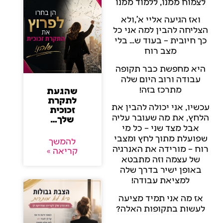
לצמוח ממנו, ללמוד ממנו
ואז הגיעה אליי א',ולא
הצליחה להבין למה אני כל
כך חיובית – בעוד ש… בלי
מצב רוח
היא מחפשת כבר תקופה
עבודה ורוב היום שלה
מתרכז בזה!
שהגעת
לתקרת
עכשיו, אני יכולה להבין את
זכוכית
הלחץ, את מה שעובר עליה
שלך…
אבל מצד שני – כל מי
שפועלת מתוך לחץ ומצבי
להמשך
רוח – מורידה את האנרגיה
קריאה »
של עצמה וזה מתבטא
באופן ישיר בדרך שלה
למציאת עבודה!
אז מה אני תמיד מציעה
לעשות בתקופות האלה?