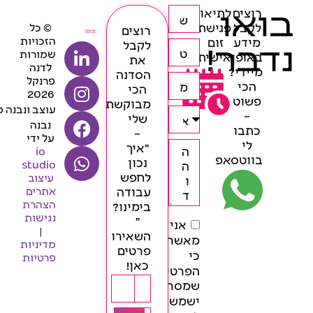
בואו
רוצים
לתיאום
לקבל
פגישת
© כל
רוצים
הזכויות
מידע
זום
נדבר!
לקבל
שמורות
באופן
אישית
את
לדנה
מיידי?
הסדנה
פרנקל
הכי
הכי
2026
פשוט
מבוקשת
עוצב ונבנה 
–
שלי
נבנה
כתבו
–
על ידי
לי
״איך
io
בווטסאפ
נכון
studio
לחפש
עיצוב
עבודה
אתרים
הצהרת
בימינו?
נגישות
״
אני
|
השאירו
מאשר/ת
מדיניות
פרטים
כי
פרטיות
כאן!
הפרטים
שמסרתי
ישמשו