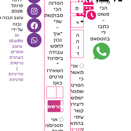
מיידי?
הסדנה
פרנקל
הכי
הכי
2026
פשוט
מבוקשת
עוצב ונבנה 
–
שלי
נבנה
כתבו
–
על ידי
לי
״איך
io
בווטסאפ
נכון
studio
לחפש
עיצוב
עבודה
אתרים
הצהרת
בימינו?
נגישות
״
אני
|
השאירו
מאשר/ת
מדיניות
פרטים
כי
פרטיות
כאן!
הפרטים
שמסרתי
ישמשו
ליצירת
להרשמה
קשר
עימי
אני
בהתאם
מסכים/ה
ל
מדיניות
לקבל