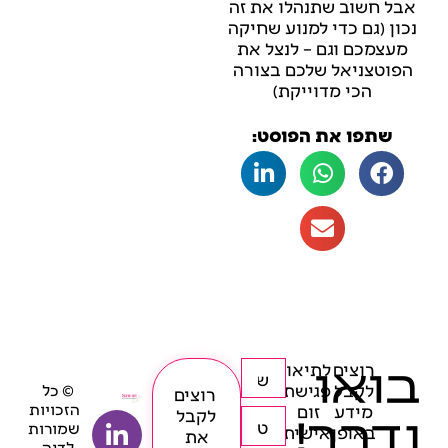
אבל חשוב שתנהלו את זה
נכון (גם כדי למנוע שחיקה
מעצמכם וגם – לנצל את
הפוטצניאל שלכם בצורה
הכי מדוייקת)
שתפו את הפוסט:
בואו
רוצים
לתיאום
לקבל
פגישת
© כל
רוצים
הזכויות
מידע
זום
נדבר!
לקבל
שמורות
באופן
אישית
את
לדנה