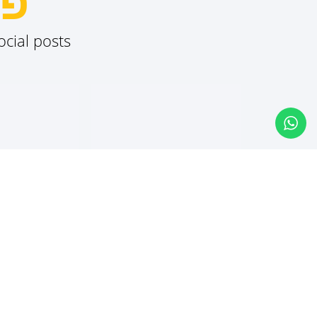
פו
ocial posts