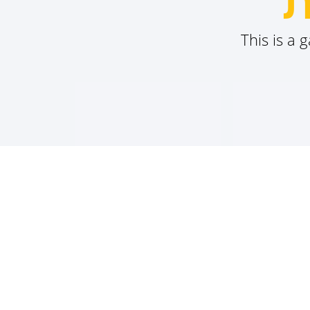
ת
This is a 