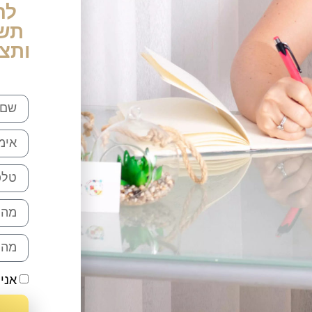
לה
תשא
ותצ
אני