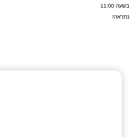
בשעה 11:00
נתראה!
דנה פרנקל - מנטו
שרוצות יותר ולנש