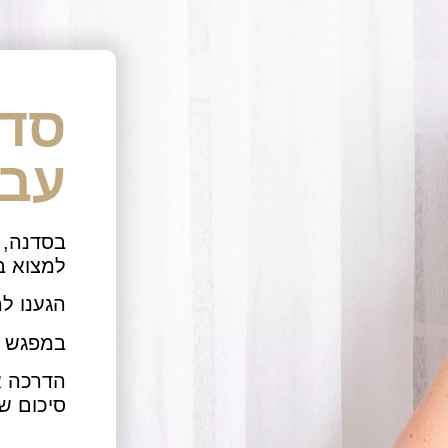
סדנ
עבו
בסדנה, 
למצוא ב
הגענו ל
במפגש ת
הדרכה א
סיכום ש